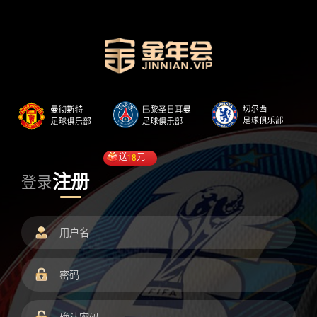
送
18
元
注册
登录