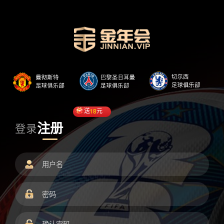
送
18
元
注册
登录