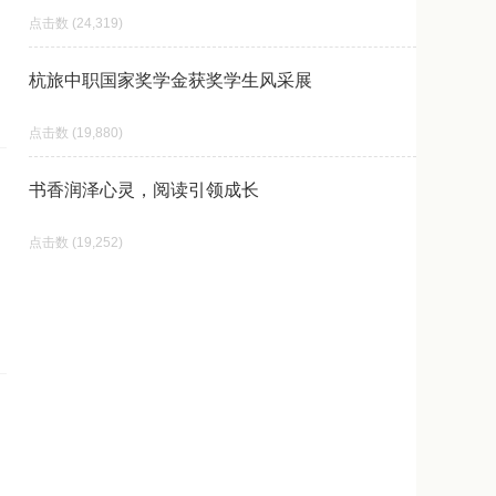
24,319
杭旅中职国家奖学金获奖学生风采展
19,880
书香润泽心灵，阅读引领成长
19,252