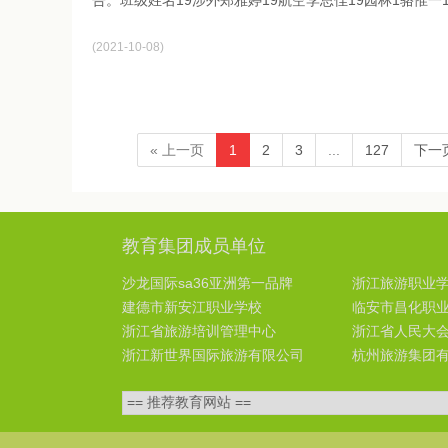
告。班级姓名19涉外郑雅婷19航空李思佳19园林1骆惟一1
2021-10-08
« 上一页
1
2
3
...
127
下一页
教育集团成员单位
沙龙国际sa36亚洲第一品牌
浙江旅游职业
建德市新安江职业学校
临安市昌化职
浙江省旅游培训管理中心
浙江省人民大
浙江新世界国际旅游有限公司
杭州旅游集团