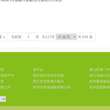
9商务3李嘉颖19金融3洪玉帆杭州市旅游...
 »
当前第
页 共
127
页
共 634 条
学院
金年会
萧山区第二中
业高级中学
桐庐县职业技术学校
浙江省旅行社
会堂
浙江世贸君澜大饭店
杭州黄龙饭店
有限公司
杭州市西湖游船有限公司
杭州市园林绿