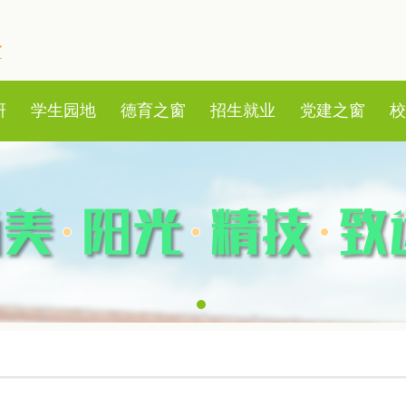
研
学生园地
德育之窗
招生就业
党建之窗
校