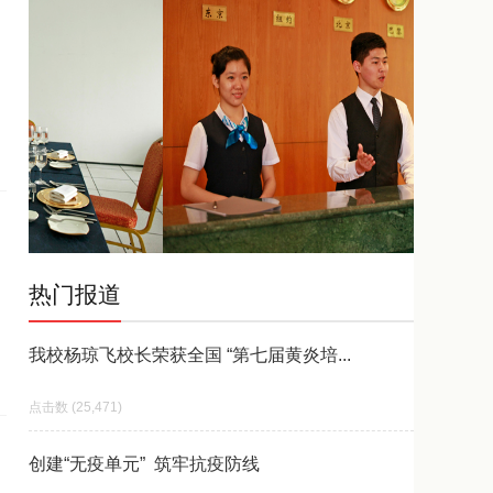
热门报道
我校杨琼飞校长荣获全国 “第七届黄炎培...
25,471
创建“无疫单元” 筑牢抗疫防线