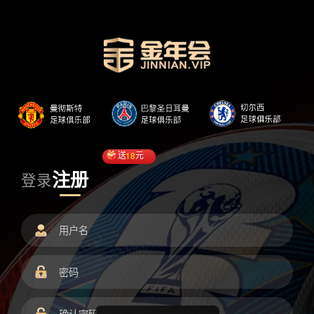
送
18
元
注册
登录