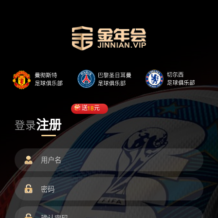
送
18
元
注册
登录