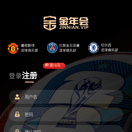
送
18
元
注册
登录