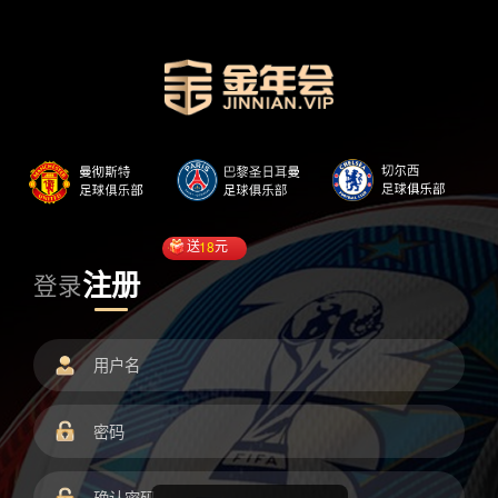
送
18
元
注册
登录