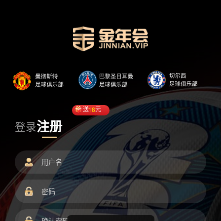
送
18
元
注册
登录