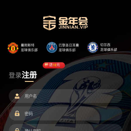
送
18
元
注册
登录