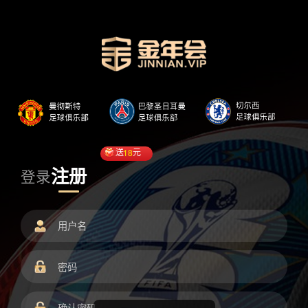
送
18
元
注册
登录